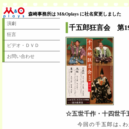
森崎事務所は M&Oplays に社名変更しました
演劇
千五郎狂言会 第1
狂言
ビデオ・ＤＶＤ
お問い合わせ
☆五世千作・十四世千
今回の千五郎は､わ