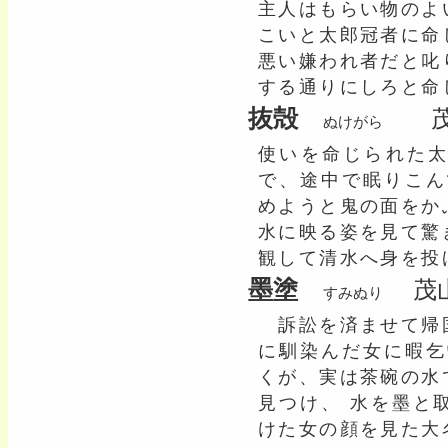
主人はもらい物のよ
こいと太郎冠者に命
悪い嫌われ者だと叱
する通りにしろと命
抜殻
茂山
ぬけがら
使いを命じられた
で、途中で眠りこん
めようと鬼の面をか
水に映る姿を見て驚
観して清水へ身を投
墨塗
茂山
すみぬり
訴訟を済ませて帰
に馴染んだ女に暇乞
くが、実は茶碗の水
見つけ、 水を墨と
けた女の顔を見た大