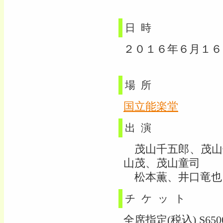
日時
２０１６年６月１６日(
場所
国立能楽堂
出演
茂山千五郎、茂山
山茂、茂山童司
松本薫、井口竜也
チケット
全席指定(税込) S6500