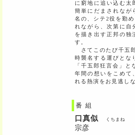
に窮地に追い込む太
簡単にだまされなが
名の、シテ2役を勤
れながら、次第に自
を描き出す正邦の独
す。
さてこのたび千五郎
時襲名する運びとな
「千五郎狂言会」とな
年間の想いをこめて
れる熱演をお見逃し
番組
口真似
くちまね
宗彦